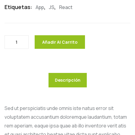
Etiquetas:
,
,
App
JS
React
Añadir Al Carrito
Descripción
Sed ut perspiciatis unde omnis iste natus error sit
voluptatem accusantium doloremque laudantium, totam
rem aperiam, eaque ipsa quae ab illo inventore verit atis
et quasi architecto beatae vitae dicta sunt explicabo.