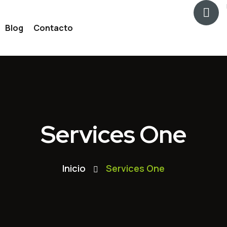
Blog
Contacto
ancieros
e Riesgo
Services One
Inicio
Services One