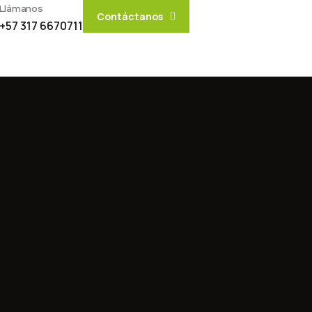
Llámanos
Contáctanos
+57 317 6670711