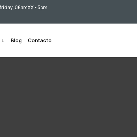
friday, 08amXX - 5pm
Blog
Contacto
Financieros
s De Riesgo